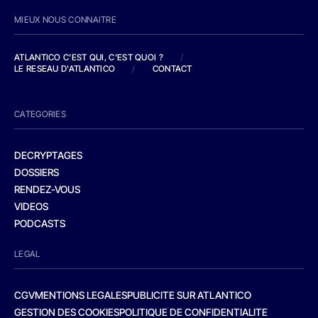
MIEUX NOUS CONNAITRE
ATLANTICO C'EST QUI, C'EST QUOI ?
/
LE RESEAU D'ATLANTICO
/
CONTACT
CATEGORIES
DECRYPTAGES
DOSSIERS
RENDEZ-VOUS
VIDEOS
PODCASTS
LEGAL
CGV
MENTIONS LEGALES
PUBLICITE SUR ATLANTICO
GESTION DES COOKIES
POLITIQUE DE CONFIDENTIALITE