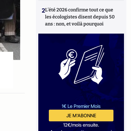
2
L’été 2026 confirme tout ce que
les écologistes disent depuis 50
ans : non, et voilà pourquoi
1€ Le Premier Mois
JE M'ABONNE
12€/mois ensuite.