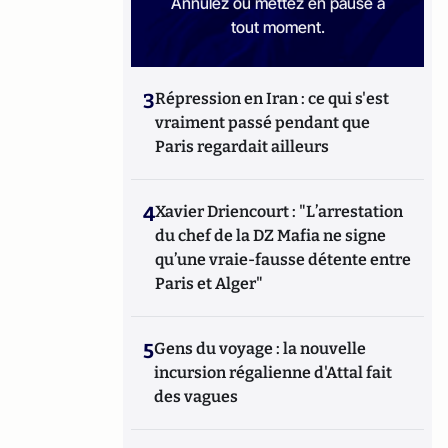
Annulez ou mettez en pause à
tout moment.
3
Répression en Iran : ce qui s'est
vraiment passé pendant que
Paris regardait ailleurs
4
Xavier Driencourt : "L’arrestation
du chef de la DZ Mafia ne signe
qu’une vraie-fausse détente entre
Paris et Alger"
5
Gens du voyage : la nouvelle
incursion régalienne d'Attal fait
des vagues