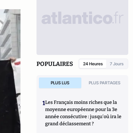
POPULAIRES
24 Heures
7 Jours
PLUS LUS
PLUS PARTAGES
1
Les Français moins riches que la
moyenne européenne pour la 3e
année consécutive : jusqu'où ira le
grand déclassement ?