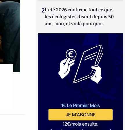
2
L’été 2026 confirme tout ce que
les écologistes disent depuis 50
ans : non, et voilà pourquoi
1€ Le Premier Mois
JE M'ABONNE
12€/mois ensuite.