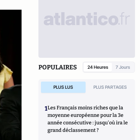
POPULAIRES
24 Heures
7 Jours
PLUS LUS
PLUS PARTAGES
1
Les Français moins riches que la
moyenne européenne pour la 3e
année consécutive : jusqu'où ira le
grand déclassement ?