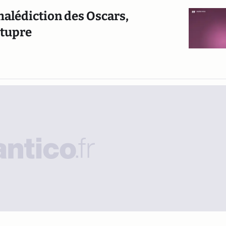
malédiction des Oscars,
stupre