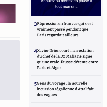
Annulez ou mettez en pause à
tout moment.
3
Répression en Iran : ce qui s'est
vraiment passé pendant que
Paris regardait ailleurs
4
Xavier Driencourt : l’arrestation
du chef de la DZ Mafia ne signe
qu’une vraie-fausse détente entre
Paris et Alger
5
Gens du voyage : la nouvelle
incursion régalienne d'Attal fait
des vagues