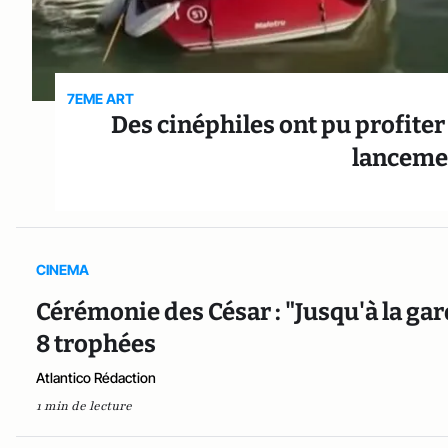
7EME ART
Des cinéphiles ont pu profiter
lancemen
CINEMA
Cérémonie des César : "Jusqu'à la gard
8 trophées
Atlantico Rédaction
1 min de lecture