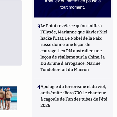
Annulez ou mettez en pause à
tout moment.
3
Le Point révèle ce qu'on sniffe à
l'Elysée, Marianne que Xavier Niel
hacke l'Etat; Le Nobel de la Paix
russe donne une leçon de
courage, l'ex PM australien une
leçon de réalisme sur la Chine, la
DGSE une d'arrogance; Marine
Tondelier fait du Macron
4
Apologie du terrorisme et du viol,
antisémite : Boro 700, le chanteur
à cagoule de l’un des tubes de l’été
2026