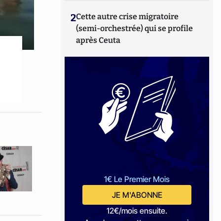
2
Cette autre crise migratoire
(semi-orchestrée) qui se profile
après Ceuta
1€ Le Premier Mois
JE M'ABONNE
12€/mois ensuite.