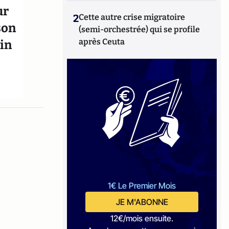
ur
2
Cette autre crise migratoire
son
(semi-orchestrée) qui se profile
après Ceuta
tin
1€ Le Premier Mois
JE M'ABONNE
12€/mois ensuite.