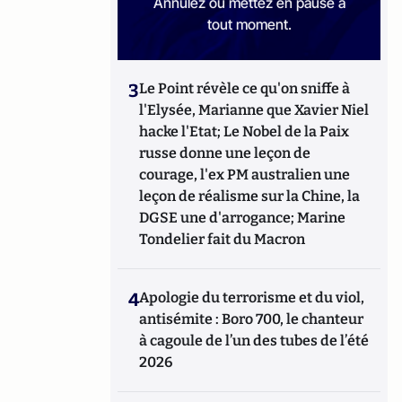
Annulez ou mettez en pause à
tout moment.
3
Le Point révèle ce qu'on sniffe à
l'Elysée, Marianne que Xavier Niel
hacke l'Etat; Le Nobel de la Paix
russe donne une leçon de
courage, l'ex PM australien une
leçon de réalisme sur la Chine, la
DGSE une d'arrogance; Marine
Tondelier fait du Macron
4
Apologie du terrorisme et du viol,
antisémite : Boro 700, le chanteur
à cagoule de l’un des tubes de l’été
2026