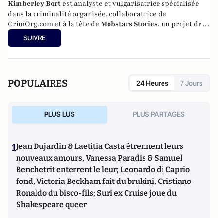
Kimberley Bort
est analyste et vulgarisatrice spécialisée
dans la criminalité organisée, collaboratrice de
CrimOrg.com et à la tête de
Mobstars Stories
, un projet de
contenus sur les réseaux sociaux qui explore les
SUIVRE
dynamiques du crime organisé et ses représentations.
POPULAIRES
24 Heures
7 Jours
PLUS LUS
PLUS PARTAGES
1
Jean Dujardin & Laetitia Casta étrennent leurs
nouveaux amours, Vanessa Paradis & Samuel
Benchetrit enterrent le leur; Leonardo di Caprio
fond, Victoria Beckham fait du brukini, Cristiano
Ronaldo du bisco-fils; Suri ex Cruise joue du
Shakespeare queer