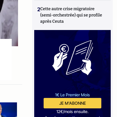
2
Cette autre crise migratoire
(semi-orchestrée) qui se profile
après Ceuta
1€ Le Premier Mois
JE M'ABONNE
12€/mois ensuite.