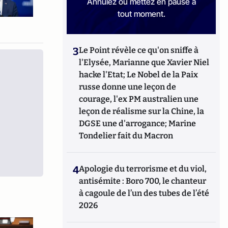
Annulez ou mettez en pause à
tout moment.
3
Le Point révèle ce qu'on sniffe à
l'Elysée, Marianne que Xavier Niel
hacke l'Etat; Le Nobel de la Paix
russe donne une leçon de
courage, l'ex PM australien une
leçon de réalisme sur la Chine, la
DGSE une d'arrogance; Marine
Tondelier fait du Macron
4
Apologie du terrorisme et du viol,
antisémite : Boro 700, le chanteur
à cagoule de l’un des tubes de l’été
2026