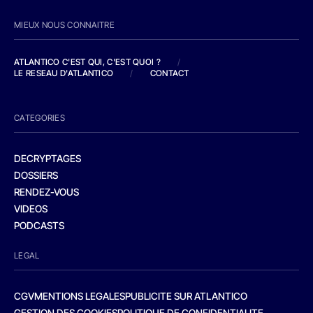
MIEUX NOUS CONNAITRE
ATLANTICO C'EST QUI, C'EST QUOI ?
/
LE RESEAU D'ATLANTICO
/
CONTACT
CATEGORIES
DECRYPTAGES
DOSSIERS
RENDEZ-VOUS
VIDEOS
PODCASTS
LEGAL
CGV
MENTIONS LEGALES
PUBLICITE SUR ATLANTICO
GESTION DES COOKIES
POLITIQUE DE CONFIDENTIALITE