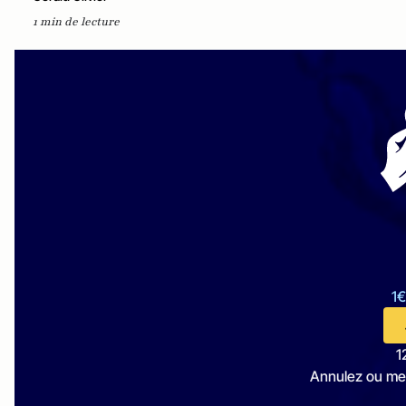
1 min de lecture
1€
1
Annulez ou me