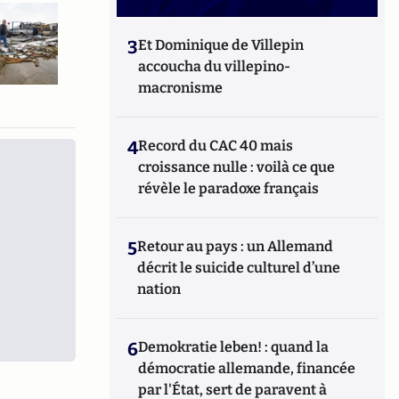
3
Et Dominique de Villepin
accoucha du villepino-
macronisme
4
Record du CAC 40 mais
croissance nulle : voilà ce que
révèle le paradoxe français
5
Retour au pays : un Allemand
décrit le suicide culturel d’une
nation
6
Demokratie leben! : quand la
démocratie allemande, financée
par l'État, sert de paravent à