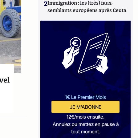
2
Immigration : les (très) faux-
semblants européens après Ceuta
vel
1€ Le Premier Mois
JE M'ABONNE
12€/mois ensuite.
Annulez ou mettez en pause à
tout moment.