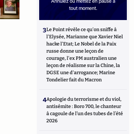
Annulez ou mettez en pause à
tout moment.
3
Le Point révèle ce qu'on sniffe à
l'Elysée, Marianne que Xavier Niel
hacke l'Etat; Le Nobel de la Paix
russe donne une leçon de
courage, l'ex PM australien une
leçon de réalisme sur la Chine, la
DGSE une d'arrogance; Marine
Tondelier fait du Macron
4
Apologie du terrorisme et du viol,
antisémite : Boro 700, le chanteur
à cagoule de l’un des tubes de l’été
2026