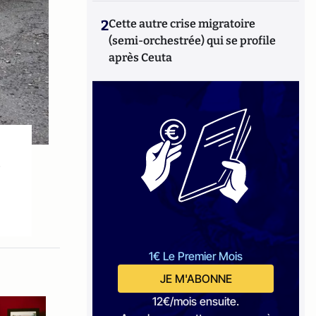
2
Cette autre crise migratoire
(semi-orchestrée) qui se profile
après Ceuta
1€ Le Premier Mois
JE M'ABONNE
12€/mois ensuite.