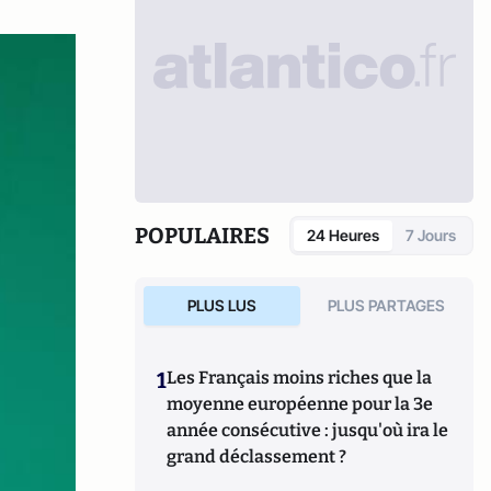
POPULAIRES
24 Heures
7 Jours
PLUS LUS
PLUS PARTAGES
1
Les Français moins riches que la
moyenne européenne pour la 3e
année consécutive : jusqu'où ira le
grand déclassement ?