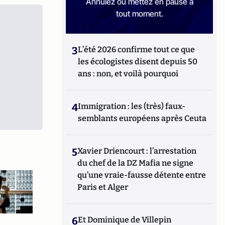
Annulez ou mettez en pause à
tout moment.
3
L’été 2026 confirme tout ce que
les écologistes disent depuis 50
ans : non, et voilà pourquoi
4
Immigration : les (très) faux-
semblants européens après Ceuta
5
Xavier Driencourt : l’arrestation
du chef de la DZ Mafia ne signe
qu’une vraie-fausse détente entre
Paris et Alger
6
Et Dominique de Villepin