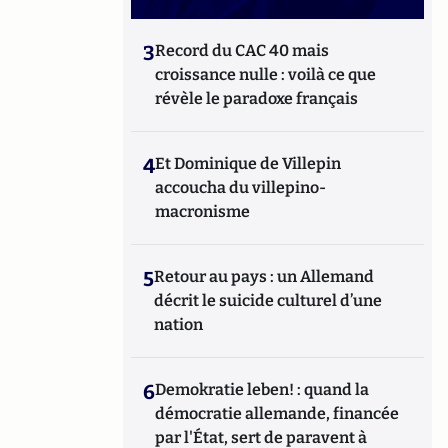
3
Record du CAC 40 mais
croissance nulle : voilà ce que
révèle le paradoxe français
4
Et Dominique de Villepin
accoucha du villepino-
macronisme
5
Retour au pays : un Allemand
décrit le suicide culturel d’une
nation
6
Demokratie leben! : quand la
démocratie allemande, financée
par l'État, sert de paravent à