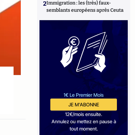
2
Immigration : les (très) faux-
semblants européens après Ceuta
1€ Le Premier Mois
JE M'ABONNE
12€/mois ensuite.
Annulez ou mettez en pause à
tout moment.