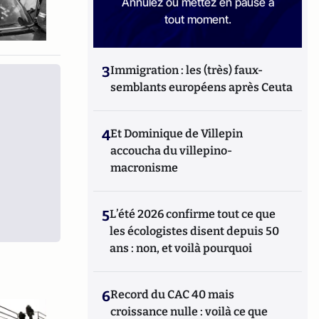
Annulez ou mettez en pause à
tout moment.
3
Immigration : les (très) faux-
semblants européens après Ceuta
4
Et Dominique de Villepin
accoucha du villepino-
macronisme
5
L’été 2026 confirme tout ce que
les écologistes disent depuis 50
ans : non, et voilà pourquoi
6
Record du CAC 40 mais
croissance nulle : voilà ce que