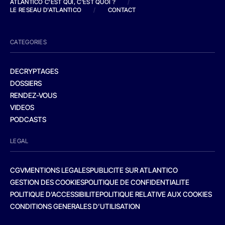
ATLANTICO C'EST QUI, C'EST QUOI ?
/
LE RESEAU D'ATLANTICO
/
CONTACT
CATEGORIES
DECRYPTAGES
DOSSIERS
RENDEZ-VOUS
VIDEOS
PODCASTS
LEGAL
CGV
MENTIONS LEGALES
PUBLICITE SUR ATLANTICO
GESTION DES COOKIES
POLITIQUE DE CONFIDENTIALITE
POLITIQUE D’ACCESSIBILITE
POLITIQUE RELATIVE AUX COOKIES
CONDITIONS GENERALES D’UTILISATION