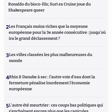
Ronaldo du bisco-fils; Suri ex Cruise joue du
Shakespeare queer
2
Les Français moins riches que la moyenne
européenne pour la 3e année consécutive : jusqu'où
ira le grand déclassement ?
3
Les villes classées les plus malheureuses du
monde
4
Rhin & Danube à sec : l’autre voie d’eau dont la
fermeture pénalise lourdement l’économie
européenne
5
L'autre été meurtrier : ces coups bas politiques qui
s'enchaînent encore plus que les canicules