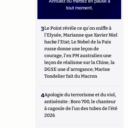
Annulez ou mettez en pause à
tout moment.
3
Le Point révèle ce qu'on sniffe à
l'Elysée, Marianne que Xavier Niel
hacke l'Etat; Le Nobel de la Paix
russe donne une leçon de
courage, l'ex PM australien une
leçon de réalisme sur la Chine, la
DGSE une d'arrogance; Marine
Tondelier fait du Macron
4
Apologie du terrorisme et du viol,
antisémite : Boro 700, le chanteur
à cagoule de l’un des tubes de l’été
2026