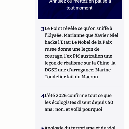
Annulez ou mettez en pause à
tout moment.
3
Le Point révèle ce qu'on sniffe à
l'Elysée, Marianne que Xavier Niel
hacke l'Etat; Le Nobel de la Paix
russe donne une leçon de
courage, l'ex PM australien une
leçon de réalisme sur la Chine, la
DGSE une d'arrogance; Marine
Tondelier fait du Macron
4
L’été 2026 confirme tout ce que
les écologistes disent depuis 50
ans : non, et voilà pourquoi
5
Apologie du terrorisme et du viol,