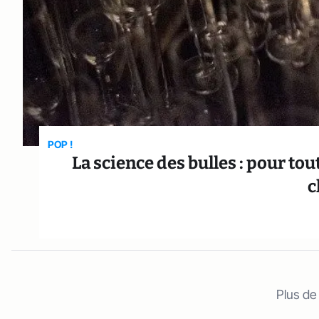
POP !
La science des bulles : pour t
c
Plus de