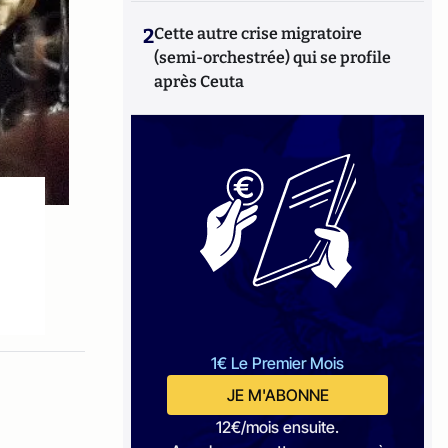
2
Cette autre crise migratoire
(semi-orchestrée) qui se profile
après Ceuta
1€ Le Premier Mois
JE M'ABONNE
12€/mois ensuite.