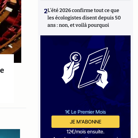
2
L’été 2026 confirme tout ce que
les écologistes disent depuis 50
ans : non, et voilà pourquoi
le
1€ Le Premier Mois
JE M'ABONNE
12€/mois ensuite.