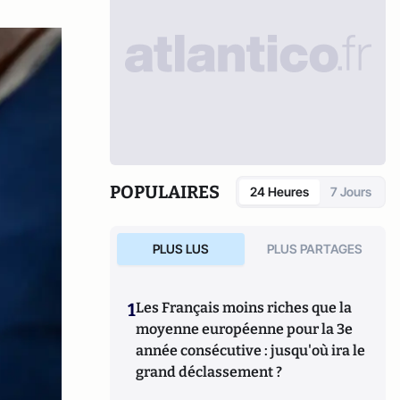
POPULAIRES
24 Heures
7 Jours
PLUS LUS
PLUS PARTAGES
1
Les Français moins riches que la
moyenne européenne pour la 3e
année consécutive : jusqu'où ira le
grand déclassement ?