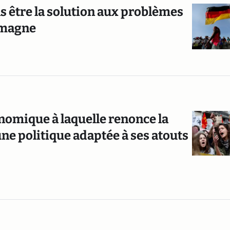
s être la solution aux problèmes
emagne
onomique à laquelle renonce la
ne politique adaptée à ses atouts