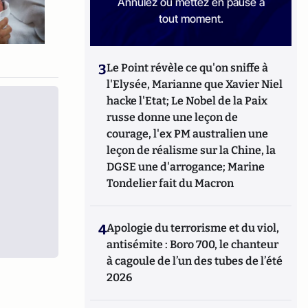
Annulez ou mettez en pause à
tout moment.
3
Le Point révèle ce qu'on sniffe à
l'Elysée, Marianne que Xavier Niel
hacke l'Etat; Le Nobel de la Paix
russe donne une leçon de
courage, l'ex PM australien une
leçon de réalisme sur la Chine, la
DGSE une d'arrogance; Marine
Tondelier fait du Macron
4
Apologie du terrorisme et du viol,
antisémite : Boro 700, le chanteur
à cagoule de l’un des tubes de l’été
2026