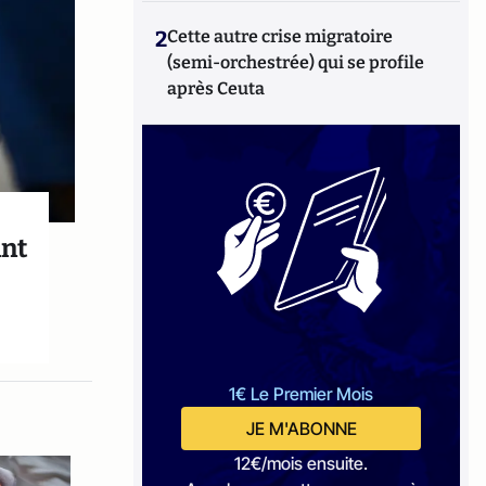
2
Cette autre crise migratoire
(semi-orchestrée) qui se profile
après Ceuta
ant
1€ Le Premier Mois
JE M'ABONNE
12€/mois ensuite.