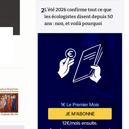
2
L’été 2026 confirme tout ce que
les écologistes disent depuis 50
ans : non, et voilà pourquoi
1€ Le Premier Mois
JE M'ABONNE
12€/mois ensuite.