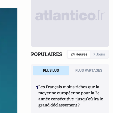
POPULAIRES
24 Heures
7 Jours
PLUS LUS
PLUS PARTAGES
1
Les Français moins riches que la
moyenne européenne pour la 3e
année consécutive : jusqu'où ira le
grand déclassement ?