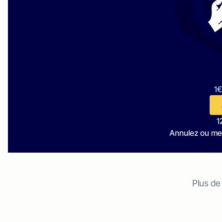
1€
1
Annulez ou me
Plus de