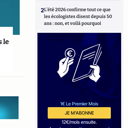
2
L’été 2026 confirme tout ce que
les écologistes disent depuis 50
ans : non, et voilà pourquoi
 le
1€ Le Premier Mois
JE M'ABONNE
12€/mois ensuite.