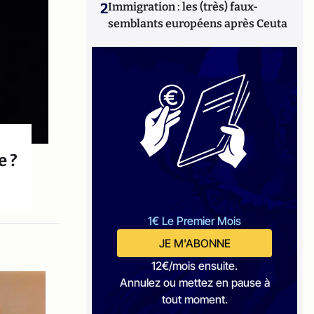
2
Immigration : les (très) faux-
semblants européens après Ceuta
e ?
1€ Le Premier Mois
JE M'ABONNE
12€/mois ensuite.
Annulez ou mettez en pause à
tout moment.