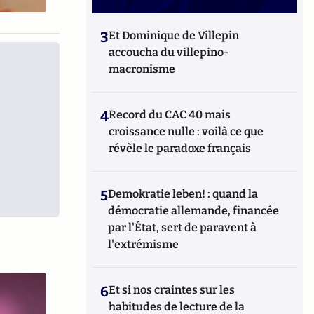
3
Et Dominique de Villepin
accoucha du villepino-
macronisme
4
Record du CAC 40 mais
croissance nulle : voilà ce que
révèle le paradoxe français
5
Demokratie leben! : quand la
démocratie allemande, financée
par l'État, sert de paravent à
l'extrémisme
6
Et si nos craintes sur les
habitudes de lecture de la