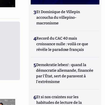
3
Et Dominique de Villepin
accoucha du villepino-
macronisme
4
Record du CAC 40 mais
croissance nulle : voilà ce que
révèle le paradoxe français
5
Demokratie leben! : quand la
démocratie allemande, financée
par l'État, sert de paravent à
l'extrémisme
6
Et si nos craintes sur les
habitudes de lecture de la