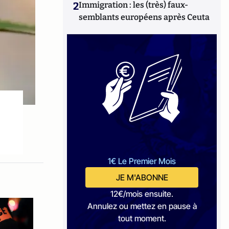
2
Immigration : les (très) faux-
semblants européens après Ceuta
1€ Le Premier Mois
JE M'ABONNE
12€/mois ensuite.
Annulez ou mettez en pause à
tout moment.