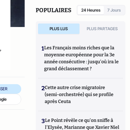
Culture Pop et Psychiatrie " visant à
diminuer le stigma entourant les troubles
POPULAIRES
24 Heures
7 Jours
psychiques.
PLUS LUS
PLUS PARTAGES
,
1
Les Français moins riches que la
moyenne européenne pour la 3e
année consécutive : jusqu'où ira le
grand déclassement ?
2
Cette autre crise migratoire
SER
(semi-orchestrée) qui se profile
ogle
après Ceuta
3
Le Point révèle ce qu'on sniffe à
l'Elysée, Marianne que Xavier Niel