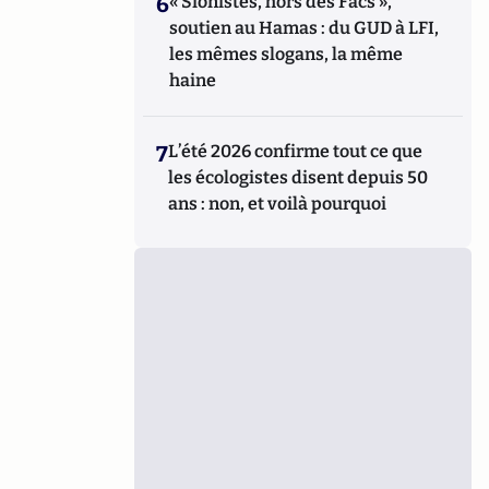
6
« Sionistes, hors des Facs »,
soutien au Hamas : du GUD à LFI,
les mêmes slogans, la même
haine
7
L’été 2026 confirme tout ce que
les écologistes disent depuis 50
ans : non, et voilà pourquoi