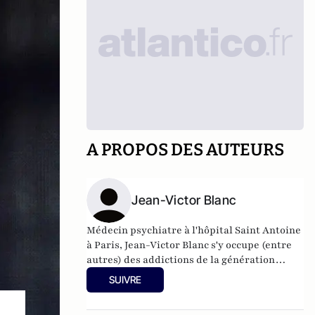
A PROPOS DES AUTEURS
Jean-Victor Blanc
Médecin psychiatre à l'hôpital Saint Antoine
à Paris, Jean-Victor Blanc s'y occupe (entre
autres) des addictions de la génération
millennials et des patients atteints de
SUIVRE
troubles bipolaires. Passionné de Pop
culture, il en a fait un sujet de conférences "