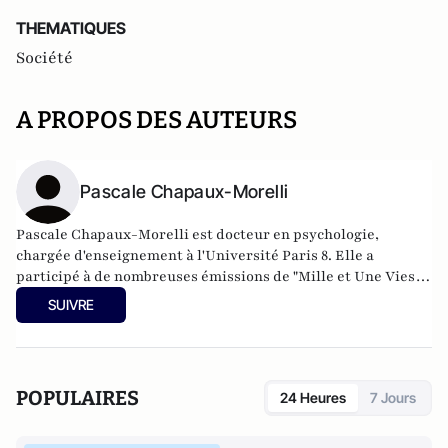
THEMATIQUES
Société
A PROPOS DES AUTEURS
Pascale Chapaux-Morelli
Pascale Chapaux-Morelli est docteur en psychologie,
chargée d'enseignement à l'Université Paris 8. Elle a
participé à de nombreuses émissions de "Mille et Une Vies",
sur France 2, avec Frédéric Lopez et Sophie Davant.
SUIVRE
POPULAIRES
24 Heures
7 Jours