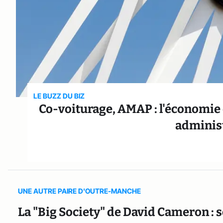
LE BUZZ DU BIZ
Co-voiturage, AMAP : l'économie 
administ
UNE AUTRE PAIRE D'OUTRE-MANCHE
La "Big Society" de David Cameron : s