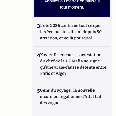
Annulez ou mettez en pause à
tout moment.
3
L’été 2026 confirme tout ce que
les écologistes disent depuis 50
ans : non, et voilà pourquoi
4
Xavier Driencourt : l’arrestation
du chef de la DZ Mafia ne signe
qu’une vraie-fausse détente entre
Paris et Alger
5
Gens du voyage : la nouvelle
incursion régalienne d'Attal fait
des vagues