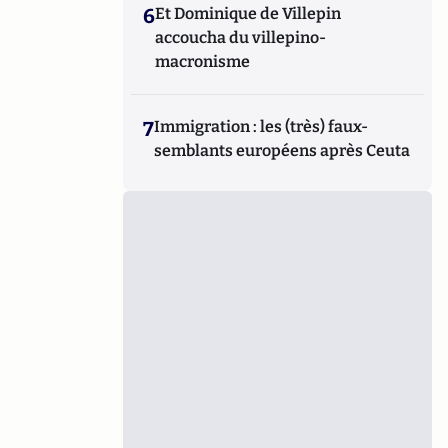
6
Et Dominique de Villepin
accoucha du villepino-
macronisme
7
Immigration : les (très) faux-
semblants européens après Ceuta