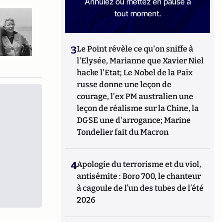
Annulez ou mettez en pause à
tout moment.
3
Le Point révèle ce qu'on sniffe à
l'Elysée, Marianne que Xavier Niel
hacke l'Etat; Le Nobel de la Paix
russe donne une leçon de
courage, l'ex PM australien une
leçon de réalisme sur la Chine, la
DGSE une d'arrogance; Marine
Tondelier fait du Macron
4
Apologie du terrorisme et du viol,
antisémite : Boro 700, le chanteur
à cagoule de l’un des tubes de l’été
2026