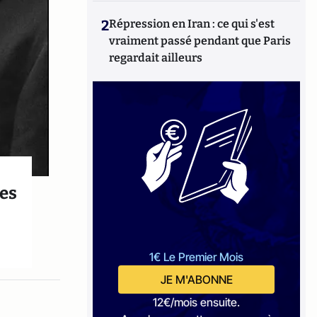
2
Répression en Iran : ce qui s'est
vraiment passé pendant que Paris
regardait ailleurs
les
1€ Le Premier Mois
JE M'ABONNE
12€/mois ensuite.