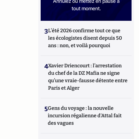
Annulez ou mettez en pause à
tout moment.
3
L’été 2026 confirme tout ce que
les écologistes disent depuis 50
ans : non, et voilà pourquoi
4
Xavier Driencourt : l’arrestation
du chef de la DZ Mafia ne signe
qu’une vraie-fausse détente entre
Paris et Alger
5
Gens du voyage : la nouvelle
incursion régalienne d'Attal fait
des vagues