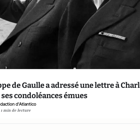
ippe de Gaulle a adressé une lettre à Char
se ses condoléances émues
daction d'Atlantico
1 min de lecture