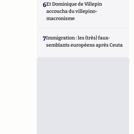
6
Et Dominique de Villepin
accoucha du villepino-
macronisme
7
Immigration : les (très) faux-
semblants européens après Ceuta