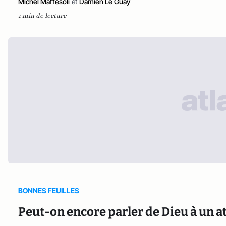
Michel Maffesoli
et
Damien Le Guay
1 min de lecture
BONNES FEUILLES
Peut-on encore parler de Dieu à un a