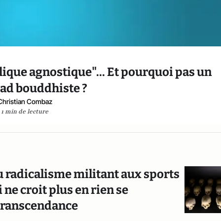
olique agnostique"... Et pourquoi pas un
ad bouddhiste ?
Christian Combaz
1 min de lecture
du radicalisme militant aux sports
e croit plus en rien se
 transcendance