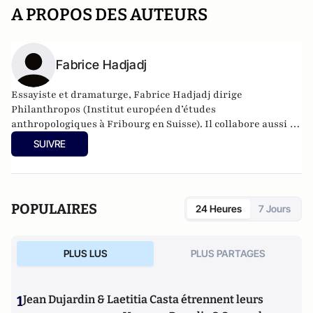
A PROPOS DES AUTEURS
Fabrice Hadjadj
Essayiste et dramaturge, Fabrice Hadjadj dirige
Philanthropos (Institut européen d’études
anthropologiques à Fribourg en Suisse). Il collabore aussi au
Figaro littéraire et à Art press, ainsi qu’à Panorama et à
SUIVRE
Prier.
POPULAIRES
24 Heures
7 Jours
PLUS LUS
PLUS PARTAGES
1
Jean Dujardin & Laetitia Casta étrennent leurs