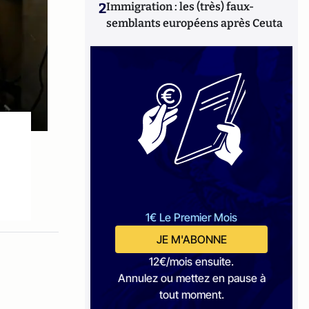
2
Immigration : les (très) faux-
semblants européens après Ceuta
1€ Le Premier Mois
JE M'ABONNE
12€/mois ensuite.
Annulez ou mettez en pause à
tout moment.