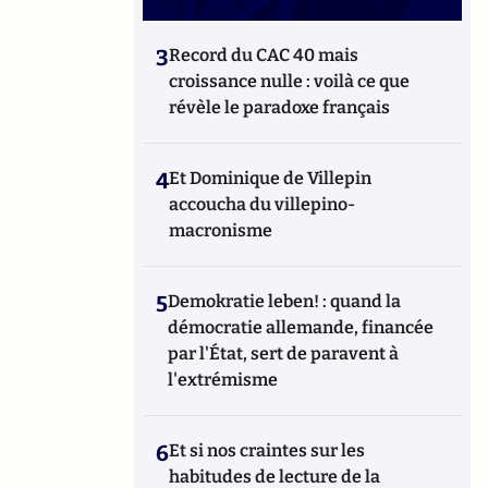
3
Record du CAC 40 mais
croissance nulle : voilà ce que
révèle le paradoxe français
4
Et Dominique de Villepin
accoucha du villepino-
macronisme
5
Demokratie leben! : quand la
démocratie allemande, financée
par l'État, sert de paravent à
l'extrémisme
6
Et si nos craintes sur les
habitudes de lecture de la