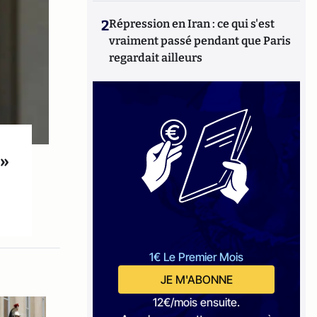
2
Répression en Iran : ce qui s'est
vraiment passé pendant que Paris
regardait ailleurs
 »
1€ Le Premier Mois
JE M'ABONNE
12€/mois ensuite.