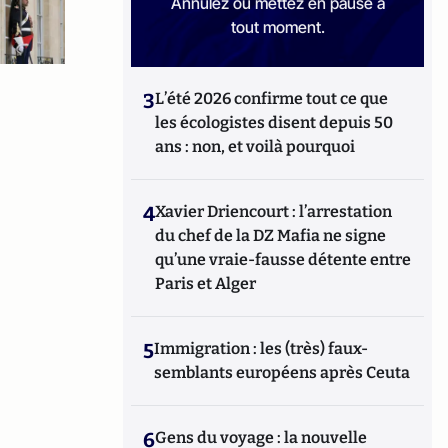
Annulez ou mettez en pause à
tout moment.
3
L’été 2026 confirme tout ce que
les écologistes disent depuis 50
ans : non, et voilà pourquoi
4
Xavier Driencourt : l’arrestation
du chef de la DZ Mafia ne signe
qu’une vraie-fausse détente entre
Paris et Alger
5
Immigration : les (très) faux-
semblants européens après Ceuta
6
Gens du voyage : la nouvelle