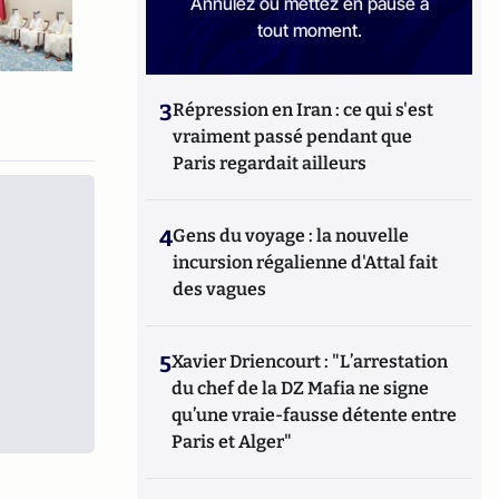
Annulez ou mettez en pause à
tout moment.
3
Répression en Iran : ce qui s'est
vraiment passé pendant que
Paris regardait ailleurs
4
Gens du voyage : la nouvelle
incursion régalienne d'Attal fait
des vagues
5
Xavier Driencourt : "L’arrestation
du chef de la DZ Mafia ne signe
qu’une vraie-fausse détente entre
Paris et Alger"