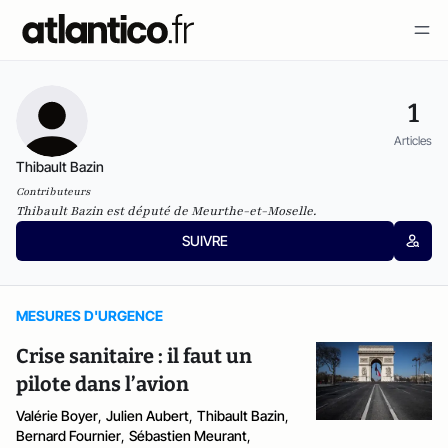
1
Articles
Thibault Bazin
Contributeurs
Thibault Bazin est député de Meurthe-et-Moselle.
SUIVRE
MESURES D'URGENCE
Crise sanitaire : il faut un
pilote dans l’avion
Valérie Boyer
,
Julien Aubert
,
Thibault Bazin
,
Bernard Fournier
,
Sébastien Meurant
,