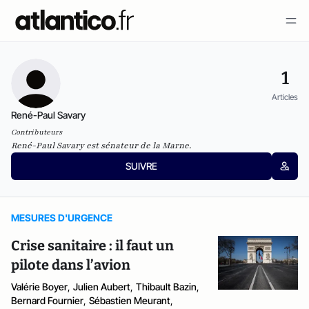
1
Articles
René-Paul Savary
Contributeurs
René-Paul Savary est sénateur de la Marne.
SUIVRE
MESURES D'URGENCE
Crise sanitaire : il faut un
pilote dans l’avion
Valérie Boyer
,
Julien Aubert
,
Thibault Bazin
,
Bernard Fournier
,
Sébastien Meurant
,