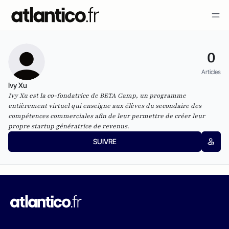
0
Articles
Ivy Xu
Ivy Xu est la co-fondatrice de
BETA Camp
, un programme
entièrement virtuel qui enseigne aux élèves du secondaire des
compétences commerciales afin de leur permettre de créer leur
propre startup génératrice de revenus.
SUIVRE