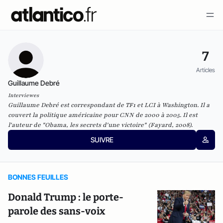
7
Articles
Guillaume Debré
Interviewes
Guillaume Debré est correspondant de TF1 et LCI à Washington. Il a
couvert la politique américaine pour CNN de 2000 à 2005. Il est
l'auteur de "
Obama, les secrets d'une victoire
" (Fayard, 2008).
SUIVRE
BONNES FEUILLES
Donald Trump : le porte-
parole des sans-voix