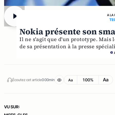
A LA
TE
Nokia présente son sma
Il ne s'agit que d'un prototype. Mais l
de sa présentation à la presse spécial
Aa
100%
Écoutez cet article
0:00min
Aa
VU SUR:
MOTS-CLES