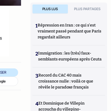
PLUS LUS
PLUS PARTAGES
1
Répression en Iran : ce qui s'est
vraiment passé pendant que Paris
s
regardait ailleurs
2
Immigration : les (très) faux-
semblants européens après Ceuta
SER
3
Record du CAC 40 mais
croissance nulle : voilà ce que
ogle
révèle le paradoxe français
4
Et Dominique de Villepin
accoucha du villepino-