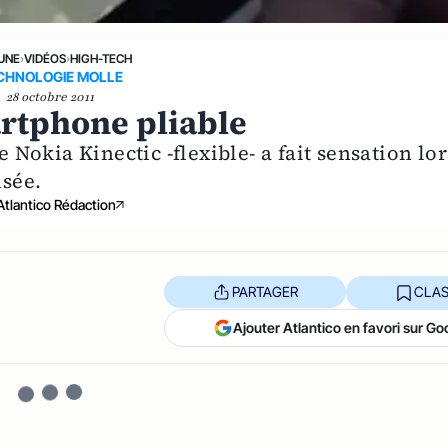
 UNE
›
VIDÉOS
›
HIGH-TECH
CHNOLOGIE MOLLE
28 octobre 2011
rtphone pliable
e Nokia Kinectic -flexible- a fait sensation lor
isée.
Atlantico Rédaction
PARTAGER
CLAS
Ajouter Atlantico en favori sur Go