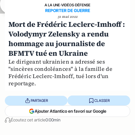
A LA UNE
›
VIDÉOS
›
DÉFENSE
REPORTER DE GUERRE
31 mai 2022
Mort de Frédéric Leclerc-Imhoff :
Volodymyr Zelensky a rendu
hommage au journaliste de
BFMTV tué en Ukraine
Le dirigeant ukrainien a adressé ses
"sincères condoléances" à la famille de
Frédéric Leclerc-Imhoff, tué lors d'un
reportage.
PARTAGER
CLASSER
Ajouter Atlantico en favori sur Google
Écoutez cet article
0:00min