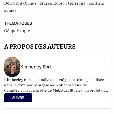
Détroit d'Ormuz ,
Marco Rubio ,
tensions ,
conflits
armés
THEMATIQUES
Géopolitique
A PROPOS DES AUTEURS
Kimberley Bort
Kimberley Bort
est analyste et vulgarisatrice spécialisée
dans la criminalité organisée, collaboratrice de
CrimOrg.com et à la tête de
Mobstars Stories
, un projet de
contenus sur les réseaux sociaux qui explore les
SUIVRE
dynamiques du crime organisé et ses représentations.