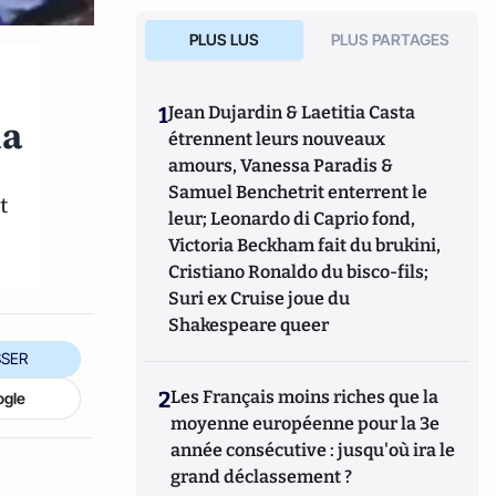
PLUS LUS
PLUS PARTAGES
1
Jean Dujardin & Laetitia Casta
ia
étrennent leurs nouveaux
amours, Vanessa Paradis &
Samuel Benchetrit enterrent le
t
leur; Leonardo di Caprio fond,
Victoria Beckham fait du brukini,
Cristiano Ronaldo du bisco-fils;
Suri ex Cruise joue du
Shakespeare queer
SER
2
Les Français moins riches que la
ogle
moyenne européenne pour la 3e
année consécutive : jusqu'où ira le
grand déclassement ?