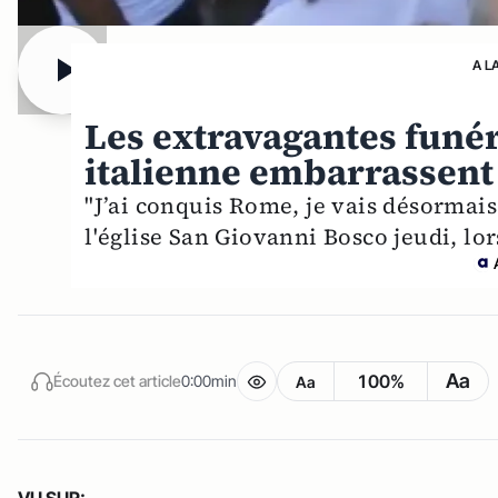
A L
Les extravagantes funér
italienne embarrassent 
"J’ai conquis Rome, je vais désormais
l'église San Giovanni Bosco jeudi, lo
Aa
100%
Écoutez cet article
0:00min
Aa
VU SUR: