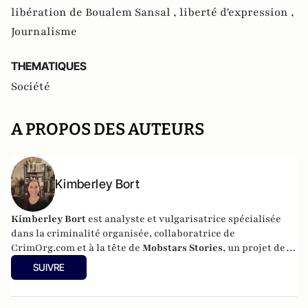
libération de Boualem Sansal ,
liberté d'expression ,
Journalisme
THEMATIQUES
Société
A PROPOS DES AUTEURS
Kimberley Bort
Kimberley Bort
est analyste et vulgarisatrice spécialisée
dans la criminalité organisée, collaboratrice de
CrimOrg.com et à la tête de
Mobstars Stories
, un projet de
contenus sur les réseaux sociaux qui explore les
SUIVRE
dynamiques du crime organisé et ses représentations.