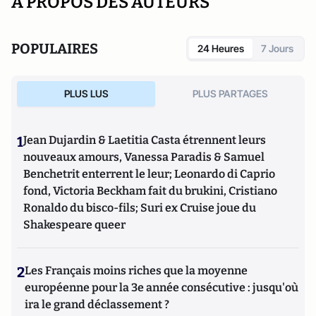
A PROPOS DES AUTEURS
POPULAIRES
24 Heures
7 Jours
PLUS LUS
PLUS PARTAGES
1
Jean Dujardin & Laetitia Casta étrennent leurs
nouveaux amours, Vanessa Paradis & Samuel
Benchetrit enterrent le leur; Leonardo di Caprio
fond, Victoria Beckham fait du brukini, Cristiano
Ronaldo du bisco-fils; Suri ex Cruise joue du
Shakespeare queer
2
Les Français moins riches que la moyenne
européenne pour la 3e année consécutive : jusqu'où
ira le grand déclassement ?