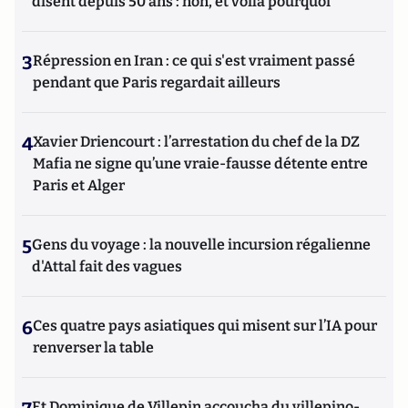
disent depuis 50 ans : non, et voilà pourquoi
3
Répression en Iran : ce qui s'est vraiment passé
pendant que Paris regardait ailleurs
4
Xavier Driencourt : l’arrestation du chef de la DZ
Mafia ne signe qu’une vraie-fausse détente entre
Paris et Alger
5
Gens du voyage : la nouvelle incursion régalienne
d'Attal fait des vagues
6
Ces quatre pays asiatiques qui misent sur l’IA pour
renverser la table
Et Dominique de Villepin accoucha du villepino-