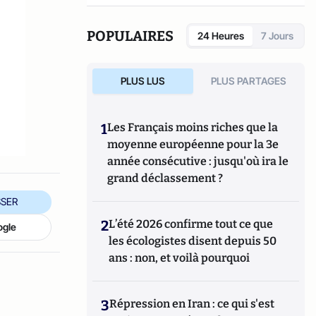
réseaux sociaux qui explore les dynamiques
du crime organisé et ses représentations.
POPULAIRES
24 Heures
7 Jours
PLUS LUS
PLUS PARTAGES
1
Les Français moins riches que la
moyenne européenne pour la 3e
année consécutive : jusqu'où ira le
grand déclassement ?
SER
2
L’été 2026 confirme tout ce que
ogle
les écologistes disent depuis 50
ans : non, et voilà pourquoi
3
Répression en Iran : ce qui s'est