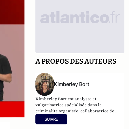
A PROPOS DES AUTEURS
Kimberley Bort
Kimberley Bort
est analyste et
vulgarisatrice spécialisée dans la
criminalité organisée, collaboratrice de
CrimOrg.com et à la tête de
Mobstars
SUIVRE
Stories
, un projet de contenus sur les