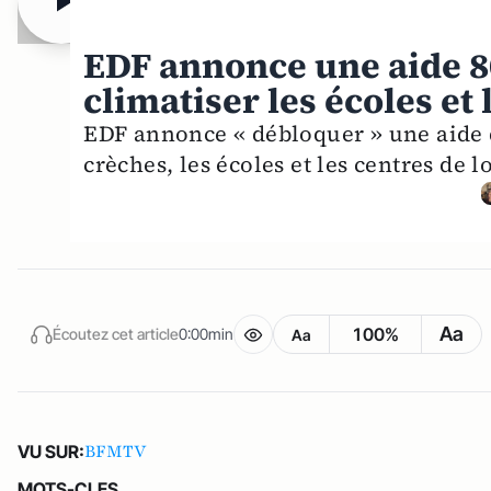
EDF annonce une aide 8
climatiser les écoles et
EDF annonce « débloquer » une aide d
crèches, les écoles et les centres de 
Aa
100%
Écoutez cet article
0:00min
Aa
BFMTV
VU SUR:
MOTS-CLES