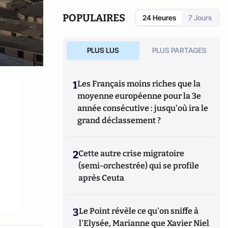
POPULAIRES
24 Heures
7 Jours
PLUS LUS
PLUS PARTAGES
1
Les Français moins riches que la
moyenne européenne pour la 3e
année consécutive : jusqu'où ira le
grand déclassement ?
2
Cette autre crise migratoire
(semi-orchestrée) qui se profile
après Ceuta
3
Le Point révèle ce qu'on sniffe à
l'Elysée, Marianne que Xavier Niel