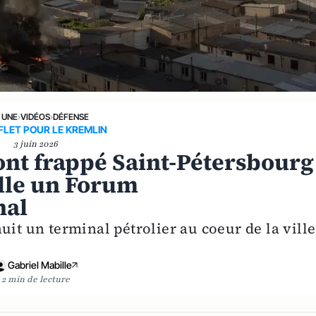
 UNE
›
VIDÉOS
›
DÉFENSE
LET POUR LE KREMLIN
3 juin 2026
ont frappé Saint-Pétersbourg
ille un Forum
nal
uit un terminal pétrolier au coeur de la ville
Gabriel Mabille
2 min de lecture