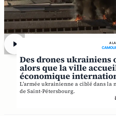
A LA
CAMOUF
Des drones ukrainiens 
alors que la ville accue
économique internatio
L’armée ukrainienne a ciblé dans la n
de Saint-Pétersbourg.