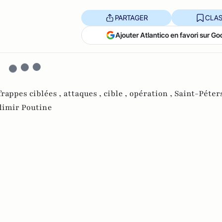
PARTAGER
CLAS
Ajouter Atlantico en favori sur Go
frappes ciblées ,
attaques ,
cible ,
opération ,
Saint-Péter
dimir Poutine