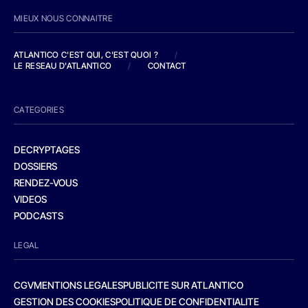
MIEUX NOUS CONNAITRE
ATLANTICO C'EST QUI, C'EST QUOI ?
/
LE RESEAU D'ATLANTICO
/
CONTACT
CATEGORIES
DECRYPTAGES
DOSSIERS
RENDEZ-VOUS
VIDEOS
PODCASTS
LEGAL
CGV
MENTIONS LEGALES
PUBLICITE SUR ATLANTICO
GESTION DES COOKIES
POLITIQUE DE CONFIDENTIALITE