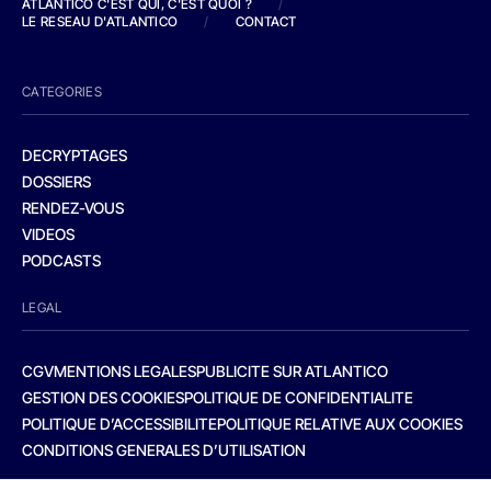
ATLANTICO C'EST QUI, C'EST QUOI ?
/
LE RESEAU D'ATLANTICO
/
CONTACT
CATEGORIES
DECRYPTAGES
DOSSIERS
RENDEZ-VOUS
VIDEOS
PODCASTS
LEGAL
CGV
MENTIONS LEGALES
PUBLICITE SUR ATLANTICO
GESTION DES COOKIES
POLITIQUE DE CONFIDENTIALITE
POLITIQUE D’ACCESSIBILITE
POLITIQUE RELATIVE AUX COOKIES
CONDITIONS GENERALES D’UTILISATION