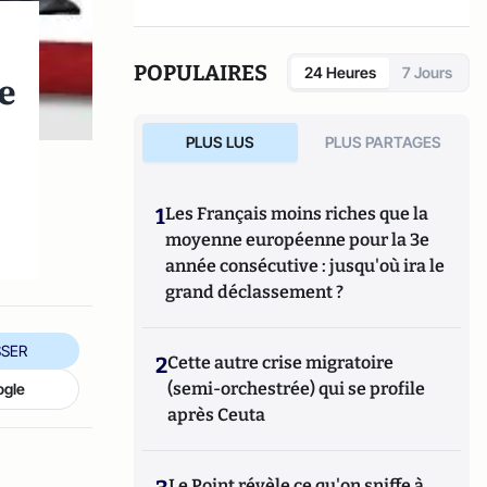
Pays-Bas, spécificité nationale ou paradigme
européen
(Fondapol, 2024).
POPULAIRES
24 Heures
7 Jours
e
PLUS LUS
PLUS PARTAGES
1
Les Français moins riches que la
moyenne européenne pour la 3e
année consécutive : jusqu'où ira le
grand déclassement ?
SER
2
Cette autre crise migratoire
(semi-orchestrée) qui se profile
ogle
après Ceuta
Le Point révèle ce qu'on sniffe à