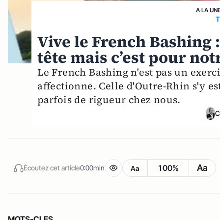
A LA UN
T
Vive le French Bashing :
tête mais c’est pour not
Le French Bashing n'est pas un exerc
affectionne. Celle d'Outre-Rhin s'y es
parfois de rigueur chez nous.
C
Aa
100%
Écoutez cet article
0:00min
Aa
MOTS-CLES