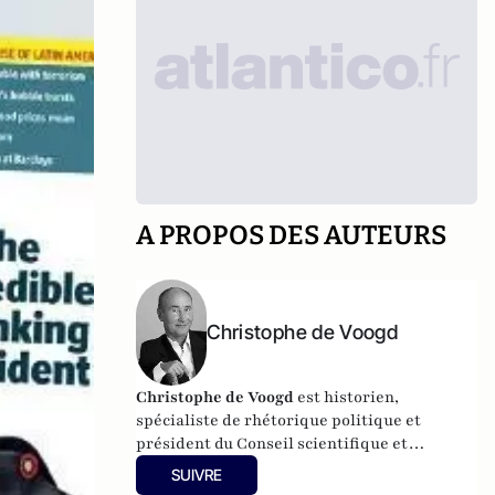
A PROPOS DES AUTEURS
Christophe de Voogd
Christophe de Voogd
est historien,
spécialiste de rhétorique politique et
président du Conseil scientifique et
d'évaluation de la Fondapol. Son dernier
SUIVRE
ouvrage publié est
Victoire populiste aux